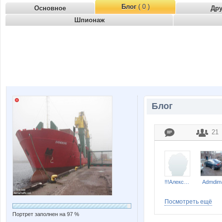
Блог
( 0 )
Основное
Др
Шпионаж
Блог
21
!!!Александр!!!
Admdim
Посмотреть ещё
Портрет заполнен на 97 %