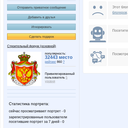
bad-boy
basik9
Этот блог
Отправить приватное сообщение
блогеров
.
Добавить в друзья
Игнорировать
Курьер-НН
Николай бу
Посетит
Сделать подарок
Строительный форум (основной)
популярность:
Посмотре
32443 место
рейтинг
860
?
Привилегированный
пользователь
5
уровня
Статистика портрета:
сейчас просматривают портрет - 0
зарегистрированные пользователи
посетившие портрет за 7 дней - 0